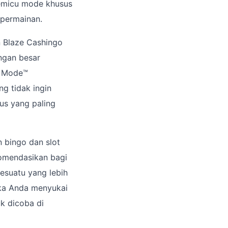
emicu mode khusus
 permainan.
n Blaze Cashingo
angan besar
t Mode™
g tidak ingin
us yang paling
 bingo dan slot
komendasikan bagi
esuatu yang lebih
ika Anda menyukai
uk dicoba di