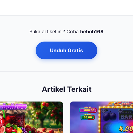
Suka artikel ini? Coba
heboh168
Unduh Gratis
Artikel Terkait