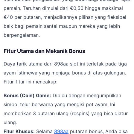
pemain. Taruhan dimulai dari €0,50 hingga maksimal
€40 per putaran, menjadikannya pilihan yang fleksibel
baik bagi pemain santai maupun mereka yang lebih
berpengalaman.
Fitur Utama dan Mekanik Bonus
Daya tarik utama dari 898aa slot ini terletak pada tiga
ayam istimewa yang menjaga bonus di atas gulungan.
Fitur-fitur ini mencakup:
Bonus (Coin) Game:
Dipicu dengan mengumpulkan
simbol telur berwarna yang mengisi pot ayam. Ini
memberikan 3 putaran ulang (respins) yang bisa diatur
ulang.
Fitur Khusus:
Selama
898aa
putaran bonus, Anda bisa