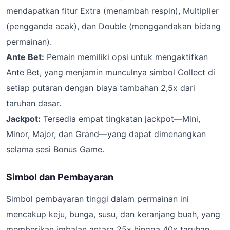
mendapatkan fitur Extra (menambah respin), Multiplier
(pengganda acak), dan Double (menggandakan bidang
permainan).
Ante Bet:
Pemain memiliki opsi untuk mengaktifkan
Ante Bet, yang menjamin munculnya simbol Collect di
setiap putaran dengan biaya tambahan 2,5x dari
taruhan dasar.
Jackpot:
Tersedia empat tingkatan jackpot—Mini,
Minor, Major, dan Grand—yang dapat dimenangkan
selama sesi Bonus Game.
Simbol dan Pembayaran
Simbol pembayaran tinggi dalam permainan ini
mencakup keju, bunga, susu, dan keranjang buah, yang
memberikan imbalan antara 25x hingga 40x taruhan