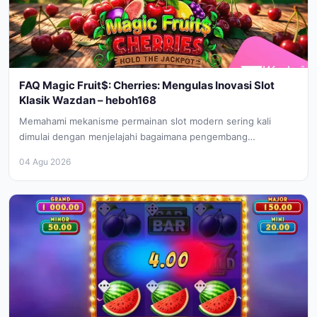
FAQ Magic Fruit$: Cherries: Mengulas Inovasi Slot
Klasik Wazdan – heboh168
Memahami mekanisme permainan slot modern sering kali
dimulai dengan menjelajahi bagaimana pengembang
menggabungkan estetika klasik dengan fitur inovatif. Magic
04 Agu 2026
Fruit$:...