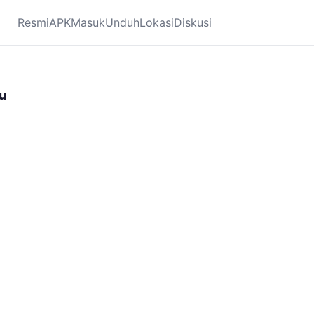
Resmi
APK
Masuk
Unduh
Lokasi
Diskusi
ru