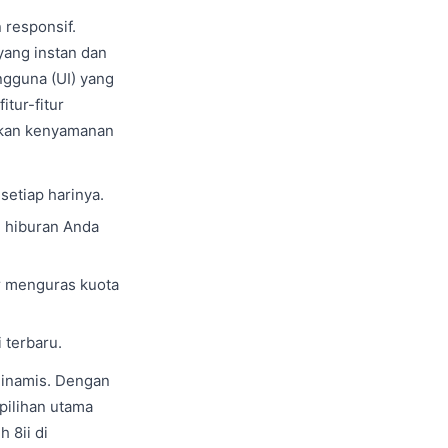
 responsif.
yang instan dan
ngguna (UI) yang
itur-fitur
ikan kenyamanan
setiap harinya.
i hiburan Anda
r menguras kuota
 terbaru.
dinamis. Dengan
pilihan utama
 8ii di